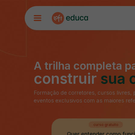
A trilha completa p
construir
sua c
Formação de corretores, cursos livres,
eventos exclusivos com as maiores refe
curso gratuito
Quer entender como func