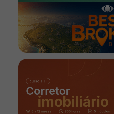
curso TTI
Corretor
imobiliário
6 a 12 meses
800 horas
5 módulos