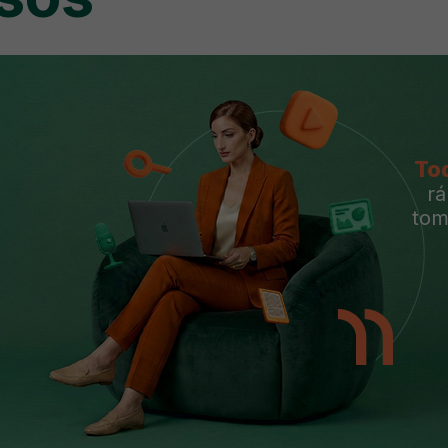
To
rá
tom