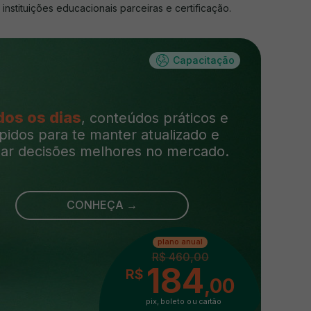
instituições educacionais parceiras e certificação.
Capacitação
dos os dias
, conteúdos práticos e
pidos para te manter atualizado e
ar decisões melhores no mercado.
CONHEÇA →
plano anual
R$ 460,00
184
R$
,00
pix, boleto ou cartão