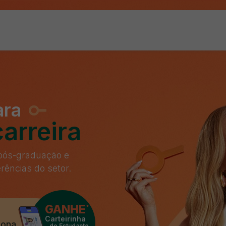
ara
arreira
 pós-graduação e
rências do setor.
GANHE
*
Carteirinha
iona
de Estudante