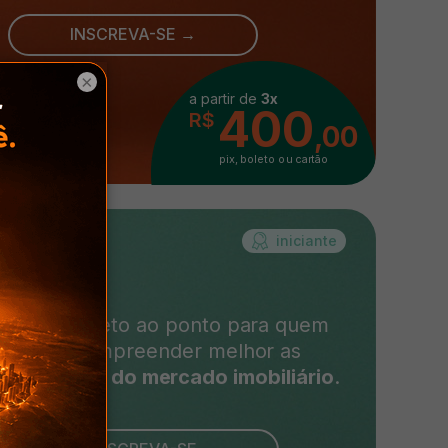
INSCREVA-SE →
×
a partir de
3x
400
R$
,00
pix, boleto ou cartão
iniciante
 curso direto ao ponto para quem
deseja compreender melhor as
rtunidades do mercado imobiliário
.