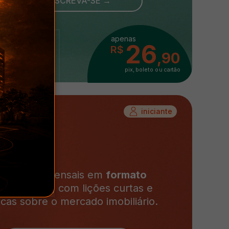
INSCREVA-SE →
apenas
26
R$
,90
pix, boleto ou cartão
iniciante
onteúdos mensais em
formato
rolearning
, com lições curtas e
icas sobre o mercado imobiliário.