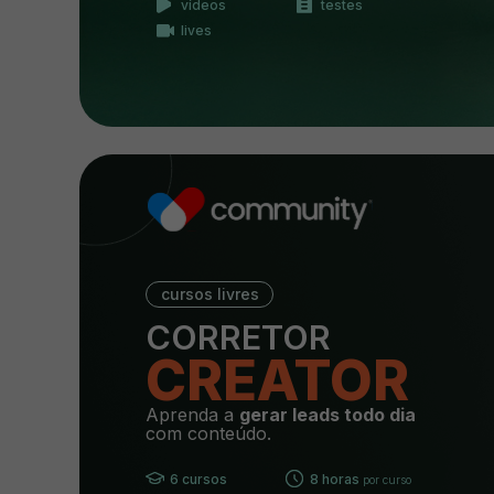
vídeos
testes
lives
cursos livres
CORRETOR
CREATOR
Aprenda a
gerar leads todo dia
com conteúdo.
6 cursos
8 horas
por curso