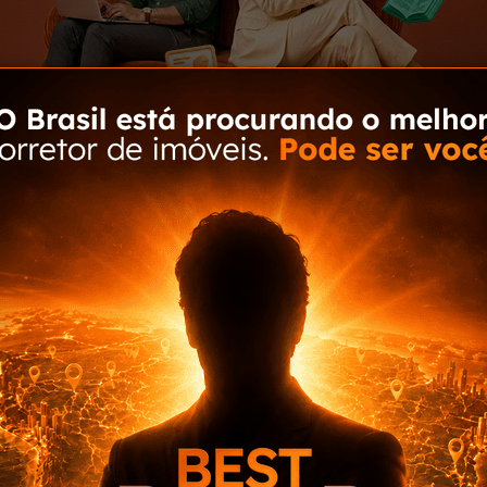
Um
opo