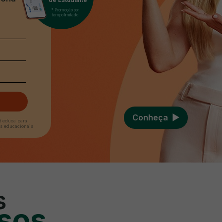
* Promoção por
tempo limitado
Conheça ‎ ‎▶︎
t educa para
es educacionais
s
sos