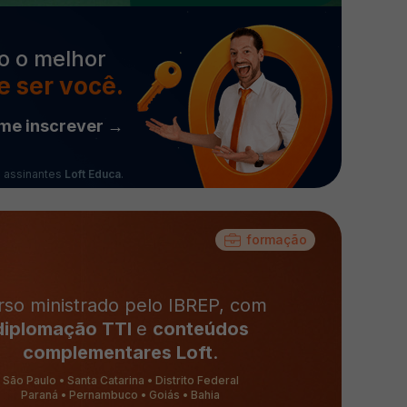
o o melhor
 ser você.
me inscrever →
a assinantes
Loft Educa
.
formação
rso ministrado pelo IBREP, com
diplomação TTI
e
conteúdos
complementares Loft
.
São Paulo • Santa Catarina • Distrito Federal
Paraná
• Pernambuco • Goiás
• Bahia