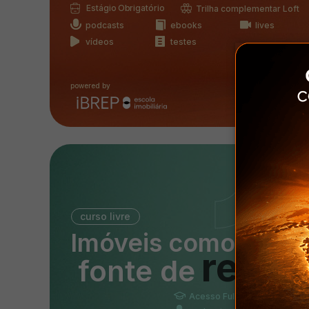
Estágio Obrigatório
Trilha complementar Loft
podcasts
ebooks
lives
vídeos
testes
powered by
curso livre
Imóveis como
renda
fonte de
Acesso Full
10 horas