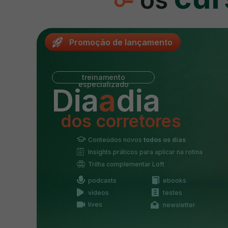
Promoção de lançamento
treinamento
especializado
Dia
a
dia
dos corretores
Conteúdos novos
todos os dias
Insights práticos para aplicar na rotina
Trilha complementar Loft
podcasts
ebooks
vídeos
testes
lives
newsletter