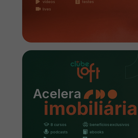
vídeos
testes
lives
Acelera
imobiliária
8 cursos
benefícios exclusivos
podcasts
ebooks