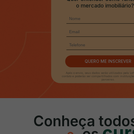
o mercado imobiliário?
QUERO ME INSCREVER
Após o envio, seus dados serão utilizados pela Lof
contato e poderão ser compartilhados com instituiçõ
parceiras.
Conheça todo
cur
os