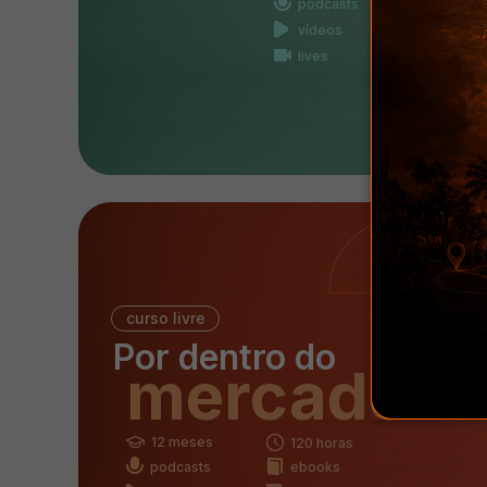
podcasts
ebooks
vídeos
testes
lives
curso livre
Por dentro do
mercado
12 meses
120 horas
podcasts
ebooks