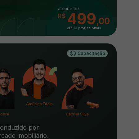
a partir de
499
R$
,00
até 10 profissionais
Capacitação
Américo Fázio
Sodré
Gabriel Silva
conduzido por
ado imobiliário.