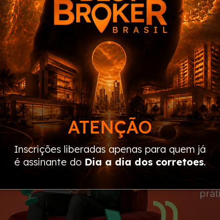
C
mic
prát