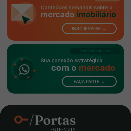
Conteúdos semanais sobre o
mercado
imobiliário
INSCREVA-SE →
comunidade Loft
educa
Sua conexão estratégica
com o
mercado
FAÇA PARTE →
ENTREVISTA