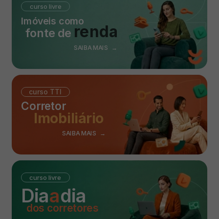
curso livre
Imóveis como
renda
fonte de
SAIBA MAIS →
curso TTI
Corretor
Imobiliário
SAIBA MAIS →
curso livre
Dia
a
dia
dos corretores