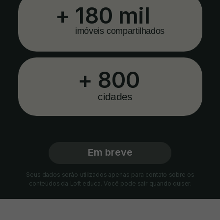
+
180 mil
imóveis compartilhados
+
800
cidades
Em breve
Seus dados serão utilizados apenas para contato sobre os
conteúdos da Loft educa. Você pode sair quando quiser.