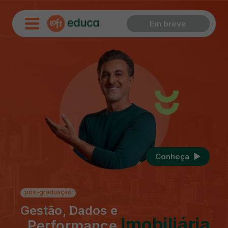
Em breve
Conheça ‎ ‎▶︎
pós-graduação
Gestão, Dados e
Imobiliária
Performance