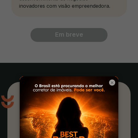
inovadores com visão empreendedora.
Em breve
×
curso
Benefícios do
Formação completa
em 12 disciplinas estratégicas,
com foco exclusivo no setor