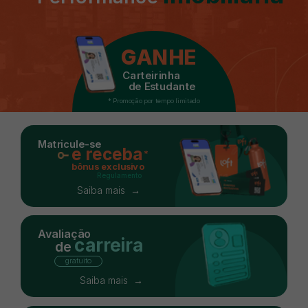
GANHE
Carteirinha
de Estudante
* Promoção por tempo limitado
Matricule-se
e receba
*
bônus exclusivo
Regulamento
Saiba mais →
Avaliação
carreira
de
gratuito
Saiba mais →