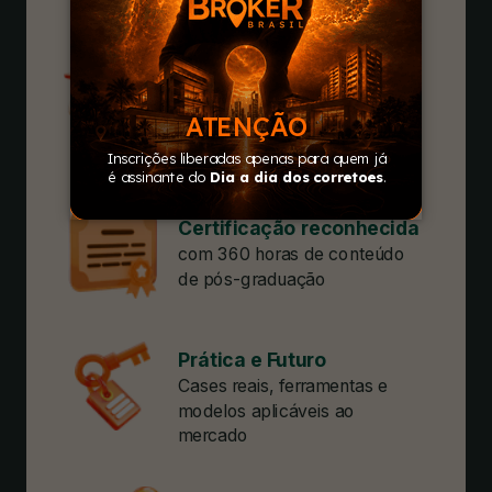
imobiliário contemporâneo
Corpo docente
especialistas de mercado,
renomado
executivos e professores
convidados da HSM
Certificação reconhecida
com 360 horas de conteúdo
de pós-graduação
Prática e Futuro
Cases reais, ferramentas e
modelos aplicáveis ao
mercado