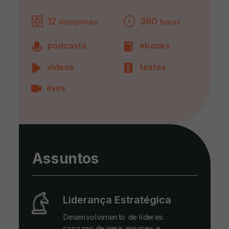
12
360
disciplinas
horas
podcasts
ebooks
vídeos
testes
lives
Assuntos
Liderança Estratégica
Desenvolvimento de líderes
capazes de gerir equipes e